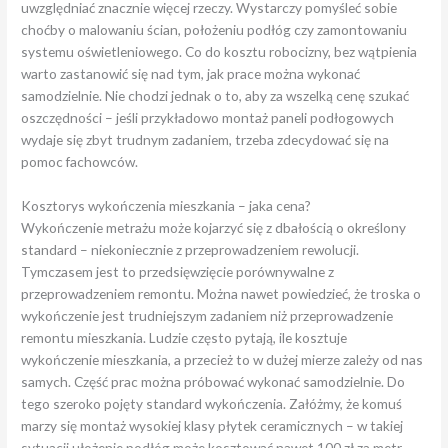
uwzględniać znacznie więcej rzeczy. Wystarczy pomyśleć sobie
choćby o malowaniu ścian, położeniu podłóg czy zamontowaniu
systemu oświetleniowego. Co do kosztu robocizny, bez wątpienia
warto zastanowić się nad tym, jak prace można wykonać
samodzielnie. Nie chodzi jednak o to, aby za wszelką cenę szukać
oszczędności – jeśli przykładowo montaż paneli podłogowych
wydaje się zbyt trudnym zadaniem, trzeba zdecydować się na
pomoc fachowców.
Kosztorys wykończenia mieszkania – jaka cena?
Wykończenie metrażu może kojarzyć się z dbałością o określony
standard – niekoniecznie z przeprowadzeniem rewolucji.
Tymczasem jest to przedsięwzięcie porównywalne z
przeprowadzeniem remontu. Można nawet powiedzieć, że troska o
wykończenie jest trudniejszym zadaniem niż przeprowadzenie
remontu mieszkania. Ludzie często pytają, ile kosztuje
wykończenie mieszkania, a przecież to w dużej mierze zależy od nas
samych. Część prac można próbować wykonać samodzielnie. Do
tego szeroko pojęty standard wykończenia. Załóżmy, że komuś
marzy się montaż wysokiej klasy płytek ceramicznych – w takiej
sytuacji ułożenie podłóg może kosztować nawet 100 zł za metr