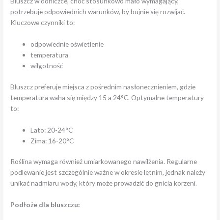
Bluszcz w doniczce, choć stosunkowo mało wymagający,
potrzebuje odpowiednich warunków, by bujnie się rozwijać.
Kluczowe czynniki to:
odpowiednie oświetlenie
temperatura
wilgotność
Bluszcz preferuje miejsca z pośrednim nasłonecznieniem, gdzie
temperatura waha się między 15 a 24°C. Optymalne temperatury
to:
Lato: 20-24°C
Zima: 16-20°C
Roślina wymaga również umiarkowanego nawilżenia. Regularne
podlewanie jest szczególnie ważne w okresie letnim, jednak należy
unikać nadmiaru wody, który może prowadzić do gnicia korzeni.
Podłoże dla bluszczu: