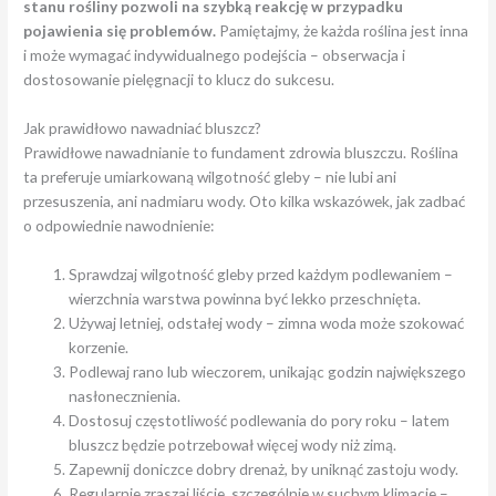
stanu rośliny pozwoli na szybką reakcję w przypadku
pojawienia się problemów.
Pamiętajmy, że każda roślina jest inna
i może wymagać indywidualnego podejścia – obserwacja i
dostosowanie pielęgnacji to klucz do sukcesu.
Jak prawidłowo nawadniać bluszcz?
Prawidłowe nawadnianie to fundament zdrowia bluszczu. Roślina
ta preferuje umiarkowaną wilgotność gleby – nie lubi ani
przesuszenia, ani nadmiaru wody. Oto kilka wskazówek, jak zadbać
o odpowiednie nawodnienie:
Sprawdzaj wilgotność gleby przed każdym podlewaniem –
wierzchnia warstwa powinna być lekko przeschnięta.
Używaj letniej, odstałej wody – zimna woda może szokować
korzenie.
Podlewaj rano lub wieczorem, unikając godzin największego
nasłonecznienia.
Dostosuj częstotliwość podlewania do pory roku – latem
bluszcz będzie potrzebował więcej wody niż zimą.
Zapewnij doniczce dobry drenaż, by uniknąć zastoju wody.
Regularnie zraszaj liście, szczególnie w suchym klimacie –