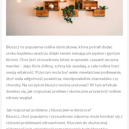
Bluszcz to popularna roślina doniczkowa, która potrafi dodać
uroku każdemu wnętrzu dzięki swoim zwisającym pędom i gęstym
liściom. Choć jest stosunkowo łatwy w uprawie, czasami zaczyna
marnieć – jego liście żółkną, schną lub opadają, a cała roślina traci
swoją witalność. Przyczyn może być wiele: niewłaściwe podlewanie,
zbyt mała wilgotność powietrza, nieodpowiednie stanowisko czy
choroby. Na szczęście bluszcz można uratować! W tym artykule
dowiesz się, jak rozpoznać problem i skutecznie przywrócić roślinie
zdrowy wygląd.
Jak rozpoznać problemy z bluszczem w doniczce?
Bluszcz, choć popularny i stosunkowo odporny, może borykać się z
różnymi problemami zdrowotnymi. Kluczem do skutecznej
pielęgnacji jest umiejętność rozpoznawania tych kłopotów.