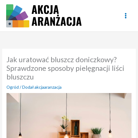
Przejdź
do
treści
Jak uratować bluszcz doniczkowy?
Sprawdzone sposoby pielęgnacji liści
bluszczu
Ogród
/ Dodał
akcjaaranzacja