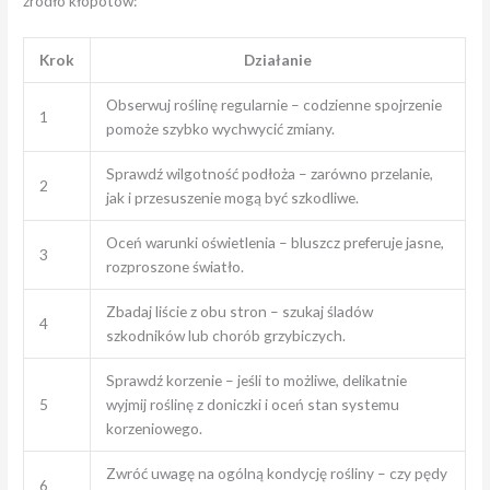
źródło kłopotów:
Krok
Działanie
Obserwuj roślinę regularnie – codzienne spojrzenie
1
pomoże szybko wychwycić zmiany.
Sprawdź wilgotność podłoża – zarówno przelanie,
2
jak i przesuszenie mogą być szkodliwe.
Oceń warunki oświetlenia – bluszcz preferuje jasne,
3
rozproszone światło.
Zbadaj liście z obu stron – szukaj śladów
4
szkodników lub chorób grzybiczych.
Sprawdź korzenie – jeśli to możliwe, delikatnie
5
wyjmij roślinę z doniczki i oceń stan systemu
korzeniowego.
Zwróć uwagę na ogólną kondycję rośliny – czy pędy
6