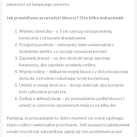
zależności od tempa jego wzrostu.
Jak prawidłowo przesadzić bluszcz? Oto kilka wskazówek:
Wybierz doniczkę – o 5 cm szerszą od poprzedniej,
koniecznie z otworami drenażowymi.
Przygotuj podłoże – mieszankę ziemi uniwersalnej z
dodatkiem perlitu, co sprzyja rozwojowi korzeni.
Zapewnij drenaż – na dno doniczki wsyp warstwę
keramzytu, aby zapobiec przelaniu rośliny.
Wyjmij roślinę – delikatnie wyjmij bluszcz z dotychczasowej
doniczki, ostrożnie rozluźniając bryłę korzeniową.
Umieść w nowej doniczce – dosyp ziemi tak, aby korzenie
były całkowicie przykryte.
Zadbaj o aklimatyzację – po przesadzeniu podlej bluszcz i
umieść w częściowo zacienionym miejscu na kilka dni.
Pamiętaj, że przesadzanie to dobry moment na ocenę ogólnego
stanu rośliny i ewentualne przycinanie. Jeśli zauważysz jakiekolwiek
oznaki chorób lub szkodników, zajmij się tym problemem przed