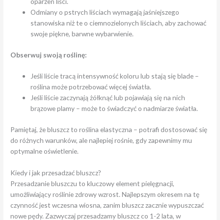
oparzeń liści.
Odmiany o pstrych liściach wymagają jaśniejszego
stanowiska niż te o ciemnozielonych liściach, aby zachować
swoje piękne, barwne wybarwienie.
Obserwuj swoją roślinę:
Jeśli liście tracą intensywność koloru lub stają się blade –
roślina może potrzebować więcej światła.
Jeśli liście zaczynają żółknąć lub pojawiają się na nich
brązowe plamy – może to świadczyć o nadmiarze światła.
Pamiętaj, że bluszcz to roślina elastyczna – potrafi dostosować się
do różnych warunków, ale najlepiej rośnie, gdy zapewnimy mu
optymalne oświetlenie.
Kiedy i jak przesadzać bluszcz?
Przesadzanie bluszczu to kluczowy element pielęgnacji,
umożliwiający roślinie zdrowy wzrost. Najlepszym okresem na tę
czynność jest wczesna wiosna, zanim bluszcz zacznie wypuszczać
nowe pędy. Zazwyczaj przesadzamy bluszcz co 1-2 lata, w