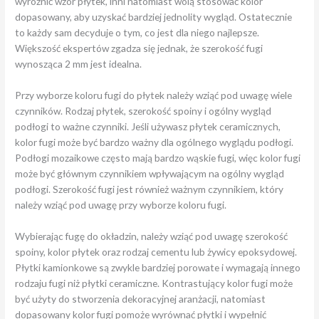
wyróżnić wzór płytek, inni natomiast wolą stosować kolor
dopasowany, aby uzyskać bardziej jednolity wygląd. Ostatecznie
to każdy sam decyduje o tym, co jest dla niego najlepsze.
Większość ekspertów zgadza się jednak, że szerokość fugi
wynosząca 2 mm jest idealna.
Przy wyborze koloru fugi do płytek należy wziąć pod uwagę wiele
czynników. Rodzaj płytek, szerokość spoiny i ogólny wygląd
podłogi to ważne czynniki. Jeśli używasz płytek ceramicznych,
kolor fugi może być bardzo ważny dla ogólnego wyglądu podłogi.
Podłogi mozaikowe często mają bardzo wąskie fugi, więc kolor fugi
może być głównym czynnikiem wpływającym na ogólny wygląd
podłogi. Szerokość fugi jest również ważnym czynnikiem, który
należy wziąć pod uwagę przy wyborze koloru fugi.
Wybierając fugę do okładzin, należy wziąć pod uwagę szerokość
spoiny, kolor płytek oraz rodzaj cementu lub żywicy epoksydowej.
Płytki kamionkowe są zwykle bardziej porowate i wymagają innego
rodzaju fugi niż płytki ceramiczne. Kontrastujący kolor fugi może
być użyty do stworzenia dekoracyjnej aranżacji, natomiast
dopasowany kolor fugi pomoże wyrównać płytki i wypełnić