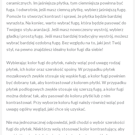
ceramicznych. Im jaśniejsza płytka, tym ciemniejsza powinna być
fuga. I odwrotnie, jeśli masz ciemną płytkę, wybierz jaśniejszą fugę.
Pomoże to stworzyć kontrast i sprawi, że płytka będzie bardziej
wyrazista. Na koniec, warto wybrać fugę, która będzie pasować do
Twojego stylu aranżacji. Jeśli masz nowoczesny wystrój, wybierz
gładką i prostą fugę. Jeśli masz bardziej tradycyjny wystrój, możesz
wybrać bardziej ozdobną fugę. Bez względu na to, jaki jest Twój
styl, na pewno znajdziesz idealny kolor fugi dla siebie!
Wybierając kolor fugi do płytek, należy wziąć pod uwagę rodzaj
płytek, ich kolor oraz szerokość spoiny. W przypadku płytek
mozaikowych zwykle stosuje się wąskie fugi, a kolor fugi powinien
być dobrany tak, aby kontrastował z kolorem płytki. W przypadku
płytek podłogowych zwykle stosuje się szerszą fugę, a kolor fugi
można dobrać tak, aby pasował do koloru płytki lub z nim
kontrastował. Przy wyborze koloru fugi należy również wziąć pod
uwagę ogólny wygląd, jaki chce się uzyskać.
Nie ma jednoznacznej odpowiedzi, jeśli chodzi o wybór szerokości
fugi do płytek. Niektórzy wolą stosować kolor kontrastujący, aby