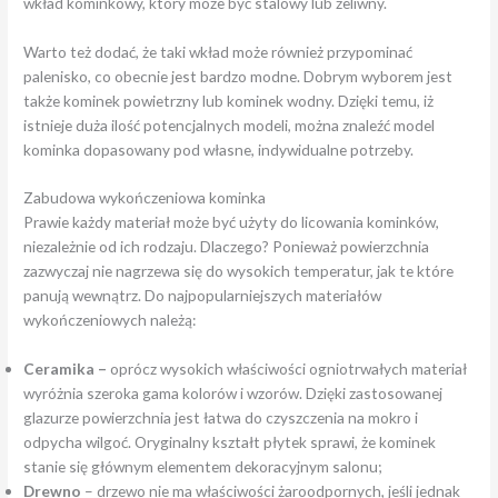
wkład kominkowy, który może być stalowy lub żeliwny.
Warto też dodać, że taki wkład może również przypominać
palenisko, co obecnie jest bardzo modne. Dobrym wyborem jest
także kominek powietrzny lub kominek wodny. Dzięki temu, iż
istnieje duża ilość potencjalnych modeli, można znaleźć model
kominka dopasowany pod własne, indywidualne potrzeby.
Zabudowa wykończeniowa kominka
Prawie każdy materiał może być użyty do licowania kominków,
niezależnie od ich rodzaju. Dlaczego? Ponieważ powierzchnia
zazwyczaj nie nagrzewa się do wysokich temperatur, jak te które
panują wewnątrz. Do najpopularniejszych materiałów
wykończeniowych należą:
Ceramika –
oprócz wysokich właściwości ogniotrwałych materiał
wyróżnia szeroka gama kolorów i wzorów. Dzięki zastosowanej
glazurze powierzchnia jest łatwa do czyszczenia na mokro i
odpycha wilgoć. Oryginalny kształt płytek sprawi, że kominek
stanie się głównym elementem dekoracyjnym salonu;
Drewno
– drzewo nie ma właściwości żaroodpornych, jeśli jednak