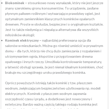
Biokominek –
stosunkowo nowy wynalazek, który nie jest jeszcze
znany szerokiemu gronu konsumentów. To urządzenie, zasilane
płynnym paliwem roślinnym i wytwarzające prawdziwy ogień, jest
optymalnym zamiennikiem klasycznych kominków opalanych
drewnem. Proste w obsłudze, bezpieczne i o oryginalnym kształcie.
Jest to także niedymiąca i niepaląca alternatywa dla wszystkich
miłośników ekologii;
Kominek elektryczny –
najbardziej preferowana opcja dla
salonów w mieszkaniach. Można go również umieścić w prywatnym
domu – dla tych, którzy nie chcą dużo zamieszania z rozpalaniem i
utrzymywaniem ognia, kłopotów z przygotowaniem drewna
opałowego i innych rzeczy. Umożliwia kontrolowanie temperatury,
a łatwość obsługi sprawia, że jest niemal idealnym kominkiem, choć
brakuje mu szczególnego uroku prawdziwego kominka.
Oprócz powyższych istnieją także kominki z tzw. płaszczem
wodnym, zwiększającym bezpieczeństwo użytkowania np. modeli
elektrycznych. Kominek z płaszczem wodnym zapewnia
oszczędność czasu i prądu, a dodatkowo jest nowoczesny i
estetyczny. Bardzo ważną częścią takiego rodzaju kominka jest