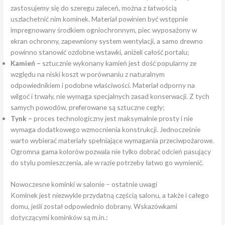
zastosujemy się do szeregu zaleceń, można z łatwością
uszlachetnić nim kominek. Materiał powinien być wstępnie
impregnowany środkiem ogniochronnym, piec wyposażony w
ekran ochronny, zapewniony system wentylacji, a samo drewno
powinno stanowić ozdobne wstawki, aniżeli całość portalu;
Kamień –
sztucznie wykonany kamień jest dość popularny ze
względu na niski koszt w porównaniu z naturalnym
odpowiednikiem i podobne właściwości. Materiał odporny na
wilgoć i trwały, nie wymaga specjalnych zasad konserwacji. Z tych
samych powodów, preferowane są sztuczne cegły;
Tynk –
proces technologiczny jest maksymalnie prosty i nie
wymaga dodatkowego wzmocnienia konstrukcji. Jednocześnie
warto wybierać materiały spełniające wymagania przeciwpożarowe.
Ogromna gama kolorów pozwala nie tylko dobrać odcień pasujący
do stylu pomieszczenia, ale w razie potrzeby łatwo go wymienić.
Nowoczesne kominki w salonie – ostatnie uwagi
Kominek jest niezwykle przydatną częścią salonu, a także i całego
domu, jeśli został odpowiednio dobrany. Wskazówkami
dotyczącymi kominków są m.in.: