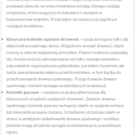
ponieważ obecnie na rynku kominków istnieją różnego rodzaju
urządzenia, które mogą być instalowane i używane w
budownictwie miejskim. Przyjrzyjmy się teraz poszczególnym
rodzajom kominków.
Klasyczne kominki opalane drzewem –
opcja dostępna tylko dla
właścicieli prywatnego domu. Wyjątkowy aromat drewna i ciepło
tworzą w salonie wyjątkową atmosferę. Pewne trudności pojawiają
się z koniecznością zainstalowania nie tylko samego kominka z
odpowiednio wyposażonym paleniskiem, portalem i kominem, ale
także zaaranżowania miejsca przed kominkiem, w tym kącika do
przechowywania drewna opałowego. Przygotowanie drewna
opałowego również wymaga wcześniejszych preparacji;
Kominki gazowe –
uważane za godną alternatywę dla
klasycznych urządzeń opalanych drewnem. Zamiast drewna
opałowego kominek gazowy wytwarza ciepło ze spalania metanu
lub mieszanki propanu-butanu. Urządzenie utrzymuje ciepło w
domu, a umiejętne naśladowanie drewna opałowego i urokliwy
płomień mogą skrzętnie zastąpić posiedzenia przy prawdziwym
ogniu;