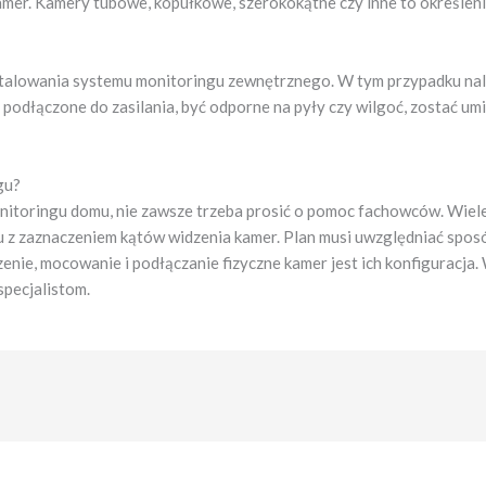
mer. Kamery tubowe, kopułkowe, szerokokątne czy inne to określeni
stalowania systemu monitoringu zewnętrznego. W tym przypadku nal
ć podłączone do zasilania, być odporne na pyły czy wilgoć, zostać 
gu?
toringu domu, nie zawsze trzeba prosić o pomoc fachowców. Wiele 
 z zaznaczeniem kątów widzenia kamer. Plan musi uwzględniać sposób
enie, mocowanie i podłączanie fizyczne kamer jest ich konfiguracja. 
specjalistom.