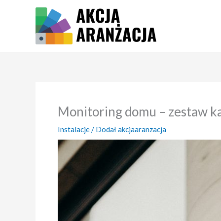
Przejdź
do
treści
Monitoring domu – zestaw ka
Instalacje
/ Dodał
akcjaaranzacja