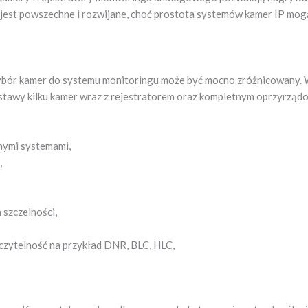
l jest powszechne i rozwijane, choć prostota systemów kamer IP mo
bór kamer do systemu monitoringu może być mocno zróżnicowany. W
estawy kilku kamer wraz z rejestratorem oraz kompletnym oprzyrzą
nymi systemami,
,
 szczelności,
 czytelność na przykład DNR, BLC, HLC,