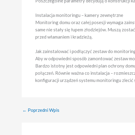
Poszczególne parametry decydują o konstrukcji ka
Instalacja monitoringu – kamery zewnętrzne
Monitoring domu oraz całej posesji wymaga zain
same nie stały się łupem złodziejów. Muszą zosta
przed włamaniem i kradzieżą.
Jak zainstalować i podłączyć zestaw do monitorin
Aby w odpowiedni sposób zamontować zestaw moni
Bardzo istotny jest odpowiedni plan ochrony domu
połączeń. Równie ważna co instalacja – rozmieszcz
konfiguracji urządzeń systemu monitoringu zlecić 
←
Poprzedni Wpis