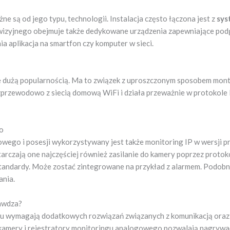
 są od jego typu, technologii. Instalacja często łączona jest z
sys
 wizyjnego obejmuje także dedykowane urządzenia zapewniające pod
a aplikacja na smartfon czy komputer w sieci.
dużą popularnością. Ma to związek z uproszczonym sposobem montaż
ezprzewodowo z siecią domową WiFi i działa przeważnie w protokole 
o
go i posesji wykorzystywany jest także monitoring IP w wersji p
rczają one najczęściej również zasilanie do kamery poprzez proto
tandardy. Może zostać zintegrowane na przykład z alarmem. Podob
ania.
rawdza?
 wymagają dodatkowych rozwiązań związanych z komunikacją oraz s
kamery i rejestratory monitoringu analogowego pozwalają nagrywać