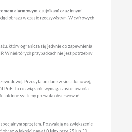
temem alarmowym
, czujnikami oraz innymi
gląd obrazu w czasie rzeczywistym. W cyfrowych
u, który ogranicza się jedynie do zapewnienia
IP. W niektórych przypadkach nie jest potrzebny
rzewodowej. Przesyła on dane w sieci domowej,
kół PoE. To rozwiązanie wymaga zastosowania
nie jak inne systemy pozwala obserwować
pecjalnym sprzętem. Pozwalają na zwiększenie
 obraz w jakości nawet 8 Mpx przy 25 lub 30