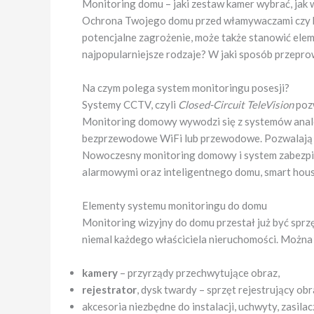
Monitoring domu – jaki zestaw kamer wybrać, jak 
Ochrona Twojego domu przed włamywaczami czy k
potencjalne zagrożenie, może także stanowić eleme
najpopularniejsze rodzaje? W jaki sposób przepr
Na czym polega system monitoringu posesji?
Systemy CCTV, czyli
Closed-Circuit TeleVision
poz
Monitoring domowy wywodzi się z systemów anal
bezprzewodowe WiFi lub przewodowe. Pozwalają 
Nowoczesny monitoring domowy i system zabezpie
alarmowymi oraz inteligentnego domu, smart hous
Elementy systemu monitoringu do domu
Monitoring wizyjny do domu przestał już być spr
niemal każdego właściciela nieruchomości. Można b
kamery
– przyrządy przechwytujące obraz,
rejestrator
, dysk twardy – sprzęt rejestrujący ob
akcesoria niezbędne do instalacji, uchwyty, zasila