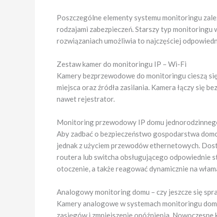
Poszczególne elementy systemu monitoringu zależne
rodzajami zabezpieczeń. Starszy typ monitoringu
rozwiązaniach umożliwia to najczęściej odpowiedni
Zestaw kamer do monitoringu IP – Wi-Fi
Kamery bezprzewodowe do monitoringu cieszą się 
miejsca oraz źródła zasilania. Kamera łączy się b
nawet rejestrator.
Monitoring przewodowy IP domu jednorodzinneg
Aby zadbać o bezpieczeństwo gospodarstwa domowe
jednak z użyciem przewodów ethernetowych. Dosta
routera lub switcha obsługującego odpowiednie s
otoczenie, a także reagować dynamicznie na włam
Analogowy monitoring domu – czy jeszcze się sp
Kamery analogowe w systemach monitoringu domu
zasięgów i zmniejszenie opóźnienia. Nowoczesne 