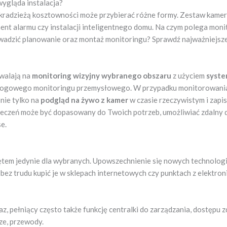
wygląda instalacja?
radzieżą kosztowności może przybierać różne formy. Zestaw kamer
nt alarmu czy instalacji inteligentnego domu. Na czym polega monitor
owadzić planowanie oraz montaż monitoringu? Sprawdź najważniejs
walają na
monitoring wizyjny wybranego obszaru
z użyciem
syste
ogowego monitoringu przemysłowego. W przypadku monitorowania do
nie tylko na
podgląd na żywo z kamer
w czasie rzeczywistym i zapis
czeń może być dopasowany do Twoich potrzeb, umożliwiać zdalny d
e.
zętem jedynie dla wybranych. Upowszechnienie się nowych technolog
ez trudu kupić je w sklepach internetowych czy punktach z elektron
raz, pełniący często także funkcję centralki do zarządzania, dostępu 
cze, przewody.