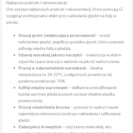
Najlepsze praktyki i rekomendacje
Oto zestaw najlepszych praktyk i rekomendacji, które pomogą Ci
osiągnąć profesjonalny efekt przy nakładaniu gładzi na folię w
płynie:
Stosuj grunt zwiększający przyczepność
– przed
nałożeniem gładzi, zaaplikuj specjalny grunt, który poprawi
adhezję między folią a gładzią.
Używaj wysokiej jakości narzędzi
– inwestycja w dobre
szpachle i pace znacząco wpłynie na jakość wykończenia.
Pracuj w odpowiednich warunkach
– idealna
temperatura to 18-22°C, a wilgotność powietrza nie
powinna przekraczać 70%.
Szlifuj między warstwami
– delikatne przeszlifowanie
każdej warstwy gładzi pozwoli uzyskać idealnie gładką
powierzchnię.
Stosuj oświetlenie boczne
– pomoże to wykryć nawet
najmniejsze nierówności podczas nakładania i szlifowania
gładzi.
Zabezpiecz krawędzie
– użyj taśmy malarskiej, aby