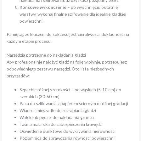
nakładania i szlifowania, aż uzyskasz pożądany efekt.
Końcowe wykończenie
– po wyschnięciu ostatniej
warstwy, wykonaj finalne szlifowanie dla idealnie gładkiej
powierzchni.
Pamiętaj, że kluczem do sukcesu jest cierpliwość i dokładność na
każdym etapie procesu.
Narzędzia potrzebne do nakładania gładzi
Aby profesjonalnie nałożyć gładź na folię w płynie, potrzebujesz
odpowiedniego zestawu narzędzi. Oto lista niezbędnych
przyrządów:
Szpachle różnej szerokości – od wąskich (5-10 cm) do
szerokich (30-60 cm)
Paca do szlifowania z papierem ściernym o różnej gradacji
Wiadro i mieszadło do rozrabiania gładzi
Wałek lub pędzel do nakładania gruntu
Taśma malarska do zabezpieczenia krawędzi
Oświetlenie punktowe do wykrywania nierówności
Poziomnica do sprawdzania równości powierzchni