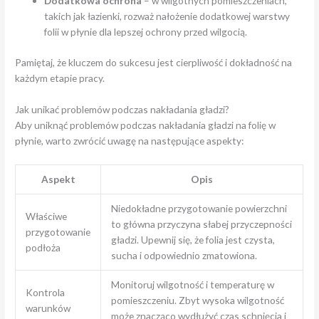
Dodatkowa ochrona
– w wilgotnych pomieszczeniach,
takich jak łazienki, rozważ nałożenie dodatkowej warstwy
folii w płynie dla lepszej ochrony przed wilgocią.
Pamiętaj, że kluczem do sukcesu jest cierpliwość i dokładność na
każdym etapie pracy.
Jak unikać problemów podczas nakładania gładzi?
Aby uniknąć problemów podczas nakładania gładzi na folię w
płynie, warto zwrócić uwagę na następujące aspekty:
Aspekt
Opis
Niedokładne przygotowanie powierzchni
Właściwe
to główna przyczyna słabej przyczepności
przygotowanie
gładzi. Upewnij się, że folia jest czysta,
podłoża
sucha i odpowiednio zmatowiona.
Monitoruj wilgotność i temperaturę w
Kontrola
pomieszczeniu. Zbyt wysoka wilgotność
warunków
może znacząco wydłużyć czas schnięcia i