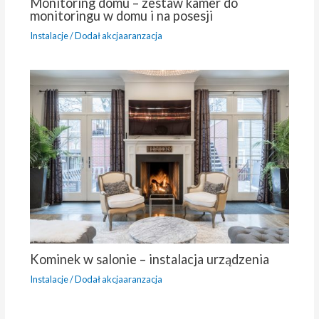
Monitoring domu – zestaw kamer do
monitoringu w domu i na posesji
Instalacje
/ Dodał
akcjaaranzacja
Kominek w salonie – instalacja urządzenia
Instalacje
/ Dodał
akcjaaranzacja