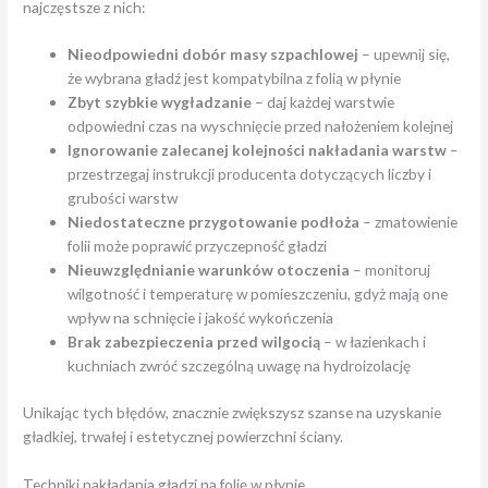
najczęstsze z nich:
Nieodpowiedni dobór masy szpachlowej
– upewnij się,
że wybrana gładź jest kompatybilna z folią w płynie
Zbyt szybkie wygładzanie
– daj każdej warstwie
odpowiedni czas na wyschnięcie przed nałożeniem kolejnej
Ignorowanie zalecanej kolejności nakładania warstw
–
przestrzegaj instrukcji producenta dotyczących liczby i
grubości warstw
Niedostateczne przygotowanie podłoża
– zmatowienie
folii może poprawić przyczepność gładzi
Nieuwzględnianie warunków otoczenia
– monitoruj
wilgotność i temperaturę w pomieszczeniu, gdyż mają one
wpływ na schnięcie i jakość wykończenia
Brak zabezpieczenia przed wilgocią
– w łazienkach i
kuchniach zwróć szczególną uwagę na hydroizolację
Unikając tych błędów, znacznie zwiększysz szanse na uzyskanie
gładkiej, trwałej i estetycznej powierzchni ściany.
Techniki nakładania gładzi na folię w płynie