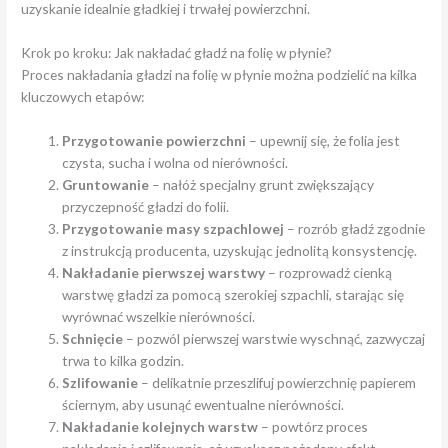
uzyskanie idealnie gładkiej i trwałej powierzchni.
Krok po kroku: Jak nakładać gładź na folię w płynie?
Proces nakładania gładzi na folię w płynie można podzielić na kilka
kluczowych etapów:
Przygotowanie powierzchni
– upewnij się, że folia jest
czysta, sucha i wolna od nierówności.
Gruntowanie
– nałóż specjalny grunt zwiększający
przyczepność gładzi do folii.
Przygotowanie masy szpachlowej
– rozrób gładź zgodnie
z instrukcją producenta, uzyskując jednolitą konsystencję.
Nakładanie pierwszej warstwy
– rozprowadź cienką
warstwę gładzi za pomocą szerokiej szpachli, starając się
wyrównać wszelkie nierówności.
Schnięcie
– pozwól pierwszej warstwie wyschnąć, zazwyczaj
trwa to kilka godzin.
Szlifowanie
– delikatnie przeszlifuj powierzchnię papierem
ściernym, aby usunąć ewentualne nierówności.
Nakładanie kolejnych warstw
– powtórz proces