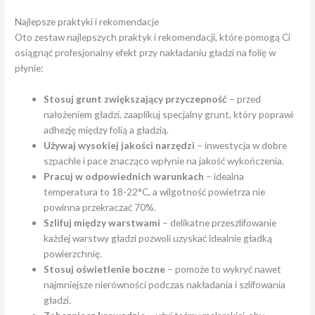
Najlepsze praktyki i rekomendacje
Oto zestaw najlepszych praktyk i rekomendacji, które pomogą Ci
osiągnąć profesjonalny efekt przy nakładaniu gładzi na folię w
płynie:
Stosuj grunt zwiększający przyczepność
– przed
nałożeniem gładzi, zaaplikuj specjalny grunt, który poprawi
adhezję między folią a gładzią.
Używaj wysokiej jakości narzędzi
– inwestycja w dobre
szpachle i pace znacząco wpłynie na jakość wykończenia.
Pracuj w odpowiednich warunkach
– idealna
temperatura to 18-22°C, a wilgotność powietrza nie
powinna przekraczać 70%.
Szlifuj między warstwami
– delikatne przeszlifowanie
każdej warstwy gładzi pozwoli uzyskać idealnie gładką
powierzchnię.
Stosuj oświetlenie boczne
– pomoże to wykryć nawet
najmniejsze nierówności podczas nakładania i szlifowania
gładzi.