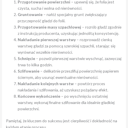
Przygotowanie powierzchni
– upewnij się, że folia jest
czysta, sucha i wolna od nierówności.
Gruntowanie
– nałóż specjalny grunt zwiększający
przyczepność gładzi do folii.
Przygotowanie masy szpachlowej
– rozrób gładź zgodnie
z instrukcją producenta, uzyskując jednolitą konsystencję.
Nakładanie pierwszej warstwy
– rozprowadź cienką
warstwę gładzi za pomocą szerokiej szpachli, starając się
wyrównać wszelkie nierówności.
Schnięcie
– pozwól pierwszej warstwie wyschnąć, zazwyczaj
trwa to kilka godzin.
Szlifowanie
– delikatnie przeszlifuj powierzchnię papierem
ściernym, aby usunąć ewentualne nierówności.
Nakładanie kolejnych warstw
– powtórz proces
nakładania i szlifowania, aż uzyskasz pożądany efekt.
Końcowe wykończenie
– po wyschnięciu ostatniej
warstwy, wykonaj finalne szlifowanie dla idealnie gładkiej
powierzchni.
Pamiętaj, że kluczem do sukcesu jest cierpliwość i dokładność na
każdym etapie procesu.