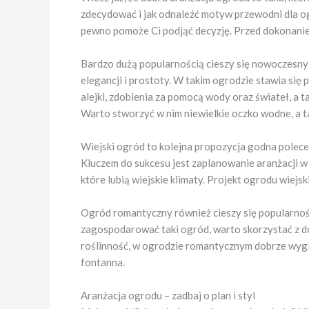
zdecydować i jak odnaleźć motyw przewodni dla ogro
pewno pomoże Ci podjąć decyzję. Przed dokonaniem
Bardzo dużą popularnością cieszy się nowoczesny 
elegancji i prostoty. W takim ogrodzie stawia się
alejki, zdobienia za pomocą wody oraz świateł, a t
Warto stworzyć w nim niewielkie oczko wodne, a 
Wiejski ogród to kolejna propozycja godna polecen
Kluczem do sukcesu jest zaplanowanie aranżacji 
które lubią wiejskie klimaty. Projekt ogrodu wiejs
Ogród romantyczny również cieszy się popularnośc
zagospodarować taki ogród, warto skorzystać z dod
roślinność, w ogrodzie romantycznym dobrze wygl
fontanna.
Aranżacja ogrodu – zadbaj o plan i styl