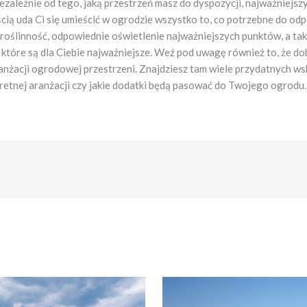
leżnie od tego, jaką przestrzeń masz do dyspozycji, najważniejszy j
cią uda Ci się umieścić w ogrodzie wszystko to, co potrzebne do odpo
 roślinność, odpowiednie oświetlenie najważniejszych punktów, a tak
które są dla Ciebie najważniejsze. Weź pod uwagę również to, że dob
acji ogrodowej przestrzeni. Znajdziesz tam wiele przydatnych wskaz
kretnej aranżacji czy jakie dodatki będą pasować do Twojego ogrod