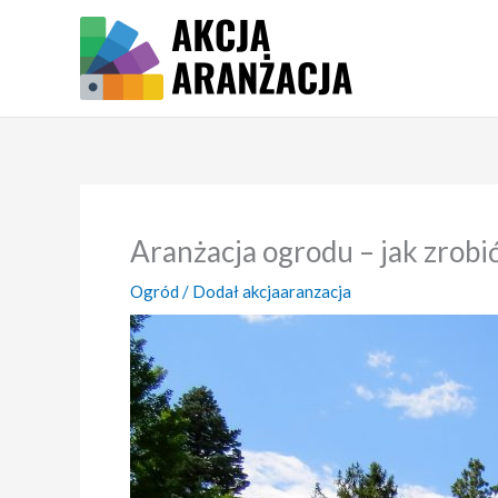
Przejdź
do
treści
Aranżacja ogrodu – jak zrobi
Ogród
/ Dodał
akcjaaranzacja