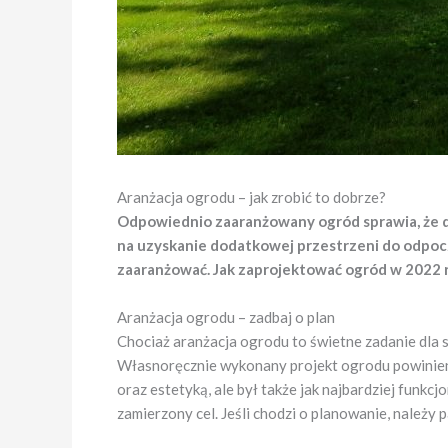
Aranżacja ogrodu – jak zrobić to dobrze?
Odpowiednio zaaranżowany ogród sprawia, że do
na uzyskanie dodatkowej przestrzeni do odpoczy
zaaranżować. Jak zaprojektować ogród w 2022 r
Aranżacja ogrodu – zadbaj o plan
Chociaż aranżacja ogrodu to świetne zadanie dla s
Własnoręcznie wykonany projekt ogrodu powinien 
oraz estetyką, ale był także jak najbardziej funk
zamierzony cel. Jeśli chodzi o planowanie, należy 