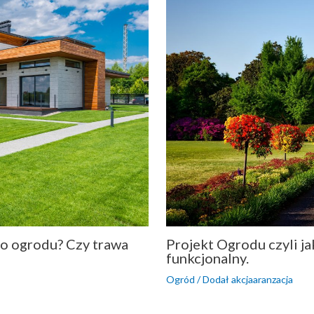
go ogrodu? Czy trawa
Projekt Ogrodu czyli ja
funkcjonalny.
Ogród
/ Dodał
akcjaaranzacja