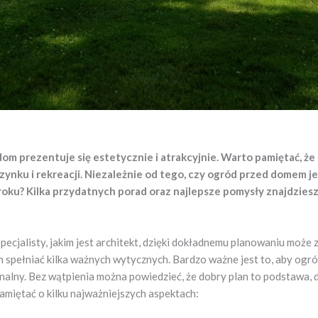
m prezentuje się estetycznie i atrakcyjnie. Warto pamiętać, że
nku i rekreacji. Niezależnie od tego, czy ogród przed domem je
oku? Kilka przydatnych porad oraz najlepsze pomysły znajdziesz
pecjalisty, jakim jest architekt, dzięki dokładnemu planowaniu może 
spełniać kilka ważnych wytycznych. Bardzo ważne jest to, aby ogr
cjonalny. Bez wątpienia można powiedzieć, że dobry plan to podstawa,
pamiętać o kilku najważniejszych aspektach: