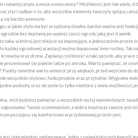
lu romantycznym, a może nowoczesny? Możliwości jest tak wiele, iż 
ać styl i zadbać o to, aby wszystkie elementy tworzyły spójną całoś
żą się bardzo pomocne.
go, w jakim stylu ma być urządzona działka, bardzo ważna jest funkc
ogrodzie bez deptania po ważnej części ogrodu jaką jest trawnik.
 taka, w której jest miejsce na imponujące, a jednocześnie proste w 
o każdej ogrodowej aranżacji można dopasować inne rośliny. Tak na
ość krzewów oraz drzew. Zaplanuj roślinność w taki sposób, aby prac
ie prezentował się pięknie także po zmroku. Warto pamiętać, że ośw
Punkty świetlne warto umieścić przy alejkach, przed wejściem do d
ede wszystkim stylowo, funkcjonalnie oraz przytulnie. Wygodne mebl
dne poduchy oraz skrzynie to tylko niektóre z wielu możliwości, jeś
lna. Jeśli będziesz pamiętać o wszystkich wyżej wymienionych zasad
 odpowiadać Twoim oczekiwaniom, a dobra inspiracja zawsze jest mi
którym poczujesz się komfortowo w przydomowej przestrzeni.
a jest odpowiednio zaplanowana. Jedną z najważniejszych kwestii jest 