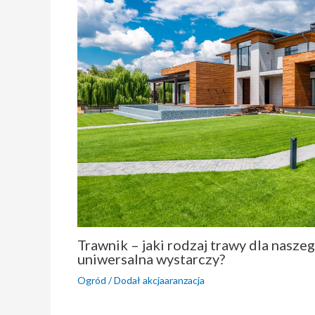
Trawnik – jaki rodzaj trawy dla nasze
uniwersalna wystarczy?
Ogród
/ Dodał
akcjaaranzacja