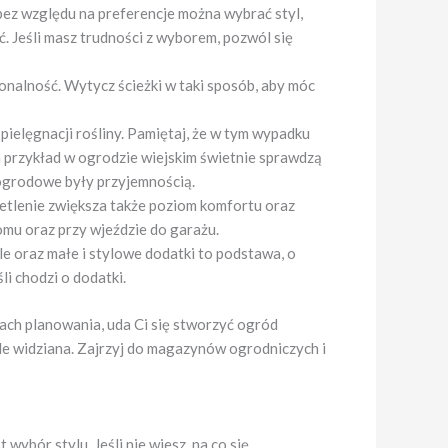
bez względu na preferencje można wybrać styl,
ć. Jeśli masz trudności z wyborem, pozwól się
jonalność. Wytycz ścieżki w taki sposób, aby móc
pielęgnacji rośliny. Pamiętaj, że w tym wypadku
 przykład w ogrodzie wiejskim świetnie sprawdzą
e ogrodowe były przyjemnością.
ietlenie zwiększa także poziom komfortu oraz
omu oraz przy wjeździe do garażu.
e oraz małe i stylowe dodatki to podstawa, o
li chodzi o dodatki.
ach planowania, uda Ci się stworzyć ogród
le widziana. Zajrzyj do magazynów ogrodniczych i
wybór stylu. Jeśli nie wiesz, na co się