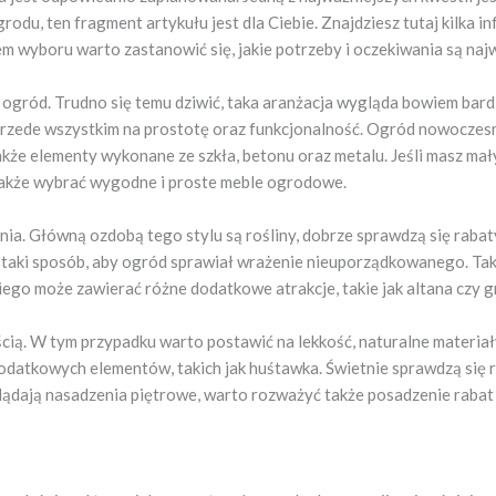
du, ten fragment artykułu jest dla Ciebie. Znajdziesz tutaj kilka in
 wyboru warto zastanowić się, jakie potrzeby i oczekiwania są najw
ogród. Trudno się temu dziwić, taka aranżacja wygląda bowiem bardz
 przede wszystkim na prostotę oraz funkcjonalność. Ogród nowoczesn
akże elementy wykonane ze szkła, betonu oraz metalu. Jeśli masz mały
także wybrać wygodne i proste meble ogrodowe.
ia. Główną ozdobą tego stylu są rośliny, dobrze sprawdzą się rabaty 
w taki sposób, aby ogród sprawiał wrażenie nieuporządkowanego. Ta
kiego może zawierać różne dodatkowe atrakcje, takie jak altana czy 
ią. W tym przypadku warto postawić na lekkość, naturalne materiał
atkowych elementów, takich jak huśtawka. Świetnie sprawdzą się rów
ądają nasadzenia piętrowe, warto rozważyć także posadzenie rabat 