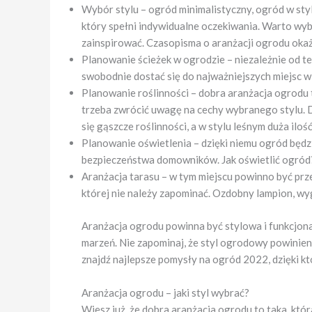
Wybór stylu – ogród minimalistyczny, ogród w sty
który spełni indywidualne oczekiwania. Warto wybr
zainspirować. Czasopisma o aranżacji ogrodu oka
Planowanie ścieżek w ogrodzie – niezależnie od te
swobodnie dostać się do najważniejszych miejsc w 
Planowanie roślinności – dobra aranżacja ogrodu to
trzeba zwrócić uwagę na cechy wybranego stylu. D
się gąszcze roślinności, a w stylu leśnym duża il
Planowanie oświetlenia – dzięki niemu ogród będz
bezpieczeństwa domowników. Jak oświetlić ogród? 
Aranżacja tarasu – w tym miejscu powinno być prz
której nie należy zapominać. Ozdobny lampion, wygo
Aranżacja ogrodu powinna być stylowa i funkcjona
marzeń. Nie zapominaj, że styl ogrodowy powinien
znajdź najlepsze pomysły na ogród 2022, dzięki 
Aranżacja ogrodu – jaki styl wybrać?
Wiesz już, że dobra aranżacja ogrodu to taka, któr