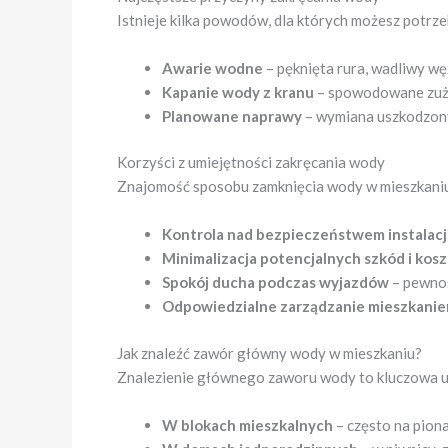
Istnieje kilka powodów, dla których możesz potr
Awarie wodne
– pęknięta rura, wadliwy węż
Kapanie wody z kranu
– spowodowane zużyt
Planowane naprawy
– wymiana uszkodzony
Korzyści z umiejętności zakręcania wody
Znajomość sposobu zamknięcia wody w mieszkaniu 
Kontrola nad bezpieczeństwem instalacj
Minimalizacja potencjalnych szkód i ko
Spokój ducha podczas wyjazdów
– pewnoś
Odpowiedzialne zarządzanie mieszkani
Jak znaleźć zawór główny wody w mieszkaniu?
Znalezienie głównego zaworu wody to kluczowa um
W blokach mieszkalnych
– często na pion