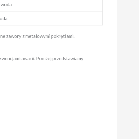
a woda
woda
czne zawory z metalowymi pokrętłami.
kwencjami awarii. Poniżej przedstawiamy