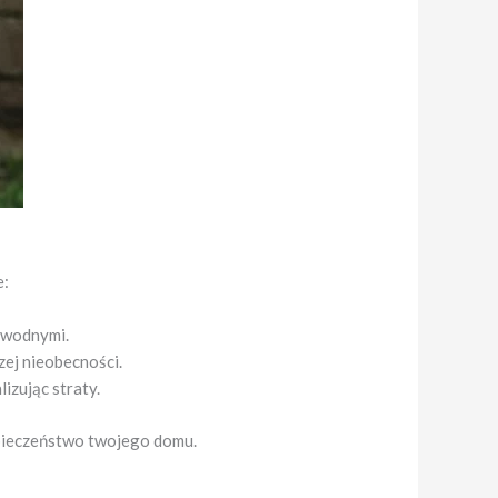
e:
 wodnymi.
zej nieobecności.
izując straty.
zpieczeństwo twojego domu.