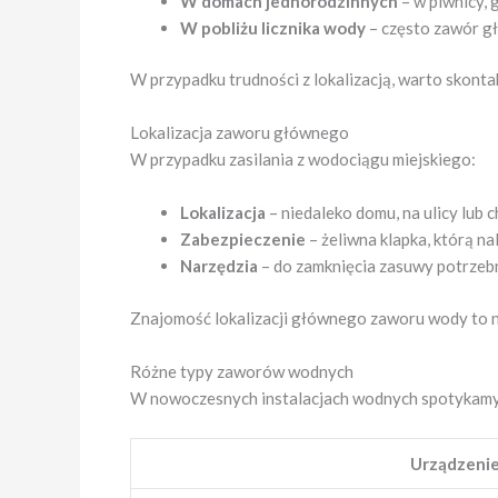
W domach jednorodzinnych
– w piwnicy, 
W pobliżu licznika wody
– często zawór gł
W przypadku trudności z lokalizacją, warto skont
Lokalizacja zaworu głównego
W przypadku zasilania z wodociągu miejskiego:
Lokalizacja
– niedaleko domu, na ulicy lub c
Zabezpieczenie
– żeliwna klapka, którą n
Narzędzia
– do zamknięcia zasuwy potrzebn
Znajomość lokalizacji głównego zaworu wody to n
Różne typy zaworów wodnych
W nowoczesnych instalacjach wodnych spotykamy
Urządzeni