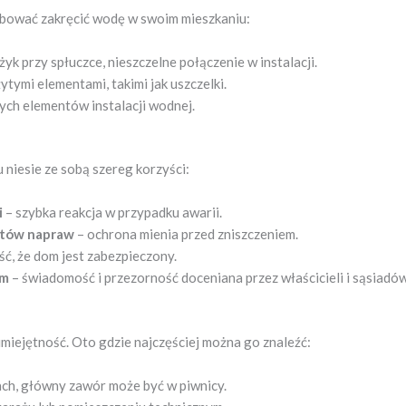
zebować zakręcić wodę w swoim mieszkaniu:
yk przy spłuczce, nieszczelne połączenie w instalacji.
ymi elementami, takimi jak uszczelki.
ch elementów instalacji wodnej.
niesie ze sobą szereg korzyści:
i
– szybka reakcja w przypadku awarii.
sztów napraw
– ochrona mienia przed zniszczeniem.
ć, że dom jest zabezpieczony.
em
– świadomość i przezorność doceniana przez właścicieli i sąsiadów
iejętność. Oto gdzie najczęściej można go znaleźć:
ach, główny zawór może być w piwnicy.