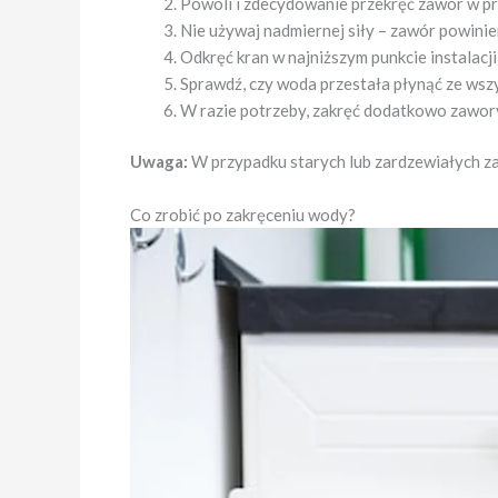
Powoli i zdecydowanie przekręć zawór w p
Nie używaj nadmiernej siły – zawór powini
Odkręć kran w najniższym punkcie instalacji
Sprawdź, czy woda przestała płynąć ze wsz
W razie potrzeby, zakręć dodatkowo zawor
Uwaga:
W przypadku starych lub zardzewiałych z
Co zrobić po zakręceniu wody?