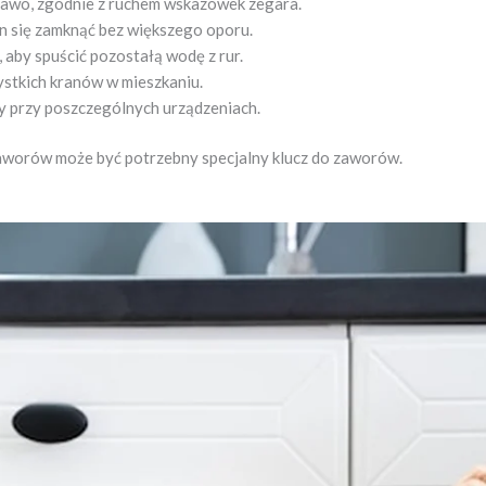
rawo, zgodnie z ruchem wskazówek zegara.
en się zamknąć bez większego oporu.
, aby spuścić pozostałą wodę z rur.
ystkich kranów w mieszkaniu.
y przy poszczególnych urządzeniach.
aworów może być potrzebny specjalny klucz do zaworów.