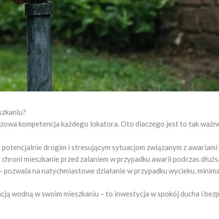
szkaniu?
czowa kompetencja każdego lokatora. Oto dlaczego jest to tak ważn
 potencjalnie drogim i stresującym sytuacjom związanym z awariami
 chroni mieszkanie przed zalaniem w przypadku awarii podczas dłużs
– pozwala na natychmiastowe działanie w przypadku wycieku, minimal
lacją wodną w swoim mieszkaniu – to inwestycja w spokój ducha i be