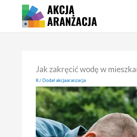
Przejdź
do
treści
Jak zakręcić wodę w mieszka
8
/ Dodał
akcjaaranzacja