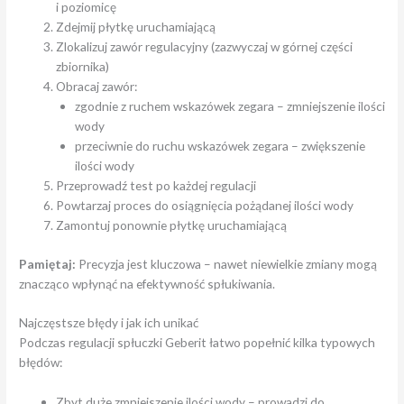
i poziomicę
Zdejmij płytkę uruchamiającą
Zlokalizuj zawór regulacyjny (zazwyczaj w górnej części
zbiornika)
Obracaj zawór:
zgodnie z ruchem wskazówek zegara – zmniejszenie ilości
wody
przeciwnie do ruchu wskazówek zegara – zwiększenie
ilości wody
Przeprowadź test po każdej regulacji
Powtarzaj proces do osiągnięcia pożądanej ilości wody
Zamontuj ponownie płytkę uruchamiającą
Pamiętaj:
Precyzja jest kluczowa – nawet niewielkie zmiany mogą
znacząco wpłynąć na efektywność spłukiwania.
Najczęstsze błędy i jak ich unikać
Podczas regulacji spłuczki Geberit łatwo popełnić kilka typowych
błędów:
Zbyt duże zmniejszenie ilości wody – prowadzi do