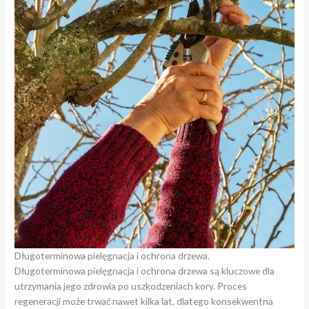
Długoterminowa pielęgnacja i ochrona drzewa.
Długoterminowa pielęgnacja i ochrona drzewa są kluczowe dla
utrzymania jego zdrowia po uszkodzeniach kory. Proces
regeneracji może trwać nawet kilka lat, dlatego konsekwentna