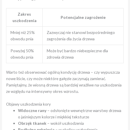
Zakres
Potencjalne zagrożenie
uszkodzenia
Mniej niż 25%
Zazwyczaj nie stanowi bezpośredniego
obwodu pnia
zagrożenia dla życia drzewa
Powyżej 50%
Może być bardzo niebezpieczne dla
obwodu pnia
zdrowia drzewa
Warto też obserwować ogólną kondycję drzewa – czy wypuszcza
nowe liście, czy może niektóre gałęzie zaczynają zamierać.
Pamiętajmy, że wiosną drzewa są bardziej wrażliwe na uszkodzenia
ze względu na intensywny okres wzrostu.
Objawy uszkodzenia kory
Widoczne rany
– odsłonięte wewnętrzne warstwy drzewa
o jaśniejszym kolorze i miękkiej teksturze
Obrzęk tkanek
– wokół uszkodzenia
Podłużne pęknięcia
– w okolicy uszkodzenia