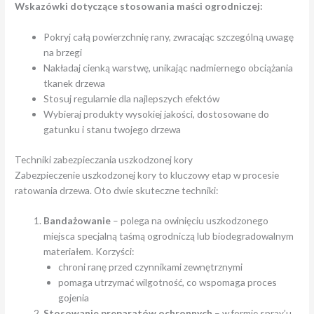
Wskazówki dotyczące stosowania maści ogrodniczej:
Pokryj całą powierzchnię rany, zwracając szczególną uwagę
na brzegi
Nakładaj cienką warstwę, unikając nadmiernego obciążania
tkanek drzewa
Stosuj regularnie dla najlepszych efektów
Wybieraj produkty wysokiej jakości, dostosowane do
gatunku i stanu twojego drzewa
Techniki zabezpieczania uszkodzonej kory
Zabezpieczenie uszkodzonej kory to kluczowy etap w procesie
ratowania drzewa. Oto dwie skuteczne techniki:
Bandażowanie
– polega na owinięciu uszkodzonego
miejsca specjalną taśmą ogrodniczą lub biodegradowalnym
materiałem. Korzyści:
chroni ranę przed czynnikami zewnętrznymi
pomaga utrzymać wilgotność, co wspomaga proces
gojenia
Stosowanie preparatów ochronnych
– w formie spray’u