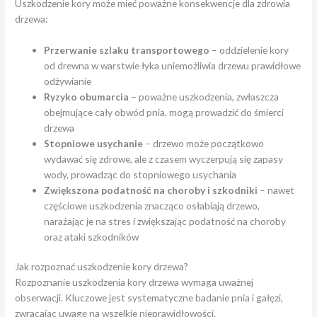
Uszkodzenie kory może mieć poważne konsekwencje dla zdrowia
drzewa:
Przerwanie szlaku transportowego
– oddzielenie kory
od drewna w warstwie łyka uniemożliwia drzewu prawidłowe
odżywianie
Ryzyko obumarcia
– poważne uszkodzenia, zwłaszcza
obejmujące cały obwód pnia, mogą prowadzić do śmierci
drzewa
Stopniowe usychanie
– drzewo może początkowo
wydawać się zdrowe, ale z czasem wyczerpują się zapasy
wody, prowadząc do stopniowego usychania
Zwiększona podatność na choroby i szkodniki
– nawet
częściowe uszkodzenia znacząco osłabiają drzewo,
narażając je na stres i zwiększając podatność na choroby
oraz ataki szkodników
Jak rozpoznać uszkodzenie kory drzewa?
Rozpoznanie uszkodzenia kory drzewa wymaga uważnej
obserwacji. Kluczowe jest systematyczne badanie pnia i gałęzi,
zwracając uwagę na wszelkie nieprawidłowości.