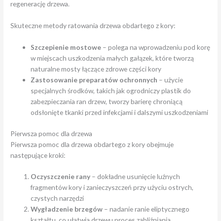
regenerację drzewa.
Skuteczne metody ratowania drzewa obdartego z kory:
Szczepienie mostowe
– polega na wprowadzeniu pod korę
w miejscach uszkodzenia małych gałązek, które tworzą
naturalne mosty łączące zdrowe części kory
Zastosowanie preparatów ochronnych
– użycie
specjalnych środków, takich jak ogrodniczy plastik do
zabezpieczania ran drzew, tworzy barierę chroniącą
odsłonięte tkanki przed infekcjami i dalszymi uszkodzeniami
Pierwsza pomoc dla drzewa
Pierwsza pomoc dla drzewa obdartego z kory obejmuje
następujące kroki:
Oczyszczenie rany
– dokładne usunięcie luźnych
fragmentów kory i zanieczyszczeń przy użyciu ostrych,
czystych narzędzi
Wygładzenie brzegów
– nadanie ranie eliptycznego
kształtu, co ułatwia drzewu proces zabliźniania