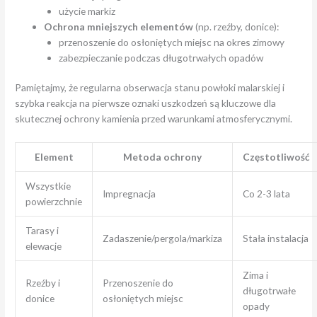
użycie markiz
Ochrona mniejszych elementów
(np. rzeźby, donice):
przenoszenie do osłoniętych miejsc na okres zimowy
zabezpieczanie podczas długotrwałych opadów
Pamiętajmy, że regularna obserwacja stanu powłoki malarskiej i
szybka reakcja na pierwsze oznaki uszkodzeń są kluczowe dla
skutecznej ochrony kamienia przed warunkami atmosferycznymi.
Element
Metoda ochrony
Częstotliwość
Wszystkie
Impregnacja
Co 2-3 lata
powierzchnie
Tarasy i
Zadaszenie/pergola/markiza
Stała instalacja
elewacje
Zima i
Rzeźby i
Przenoszenie do
długotrwałe
donice
osłoniętych miejsc
opady