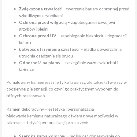
Zwiększona trwałość
– tworzenie bariery ochronnej przed
szkodliwymi czynnikami
Ochrona przed wilgocią
– zapobieganie rozwojowi
grzybów i pleśni
Ochrona przed UV
– zapobieganie blaknięciu i degradacji
koloru
Łatwość utrzymania czystości
– gładka powierzchnia
utrudnia osadzanie się brudu
Odporność na plamy
– szczególnie ważne w kuchni i
łazience
Pomalowany kamień jest nie tylko trwalszy, ale także łatwiejszy w
codziennej pielęgnacji, co czyni go praktycznym wyborem do
różnych zastosowań.
Kamień dekoracyjny – estetyka i personalizacja
Malowanie kamienia naturalnego otwiera nowe możliwości w
zakresie estetyki i personalizacji przestrzeni:
Szeroka gama kolorów
– możliwość dopasowania do