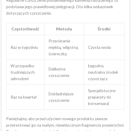
Regularne czyszczenie pomalowanego kamienia naturalnego to
podstawa jego prawidłowej pielęgnacji. Oto kilka wskazówek
dotyczących czyszczenia:
Częstotliwość
Metoda
Środki
Przecieranie
Raz w tygodniu
miękką, wilgotną
Czysta woda
ściereczką
W przypadku
Łagodny,
Delikatne
trudniejszych
neutralny środek
czyszczenie
zabrudzeń
czyszczący
Specjalistyczne
Dokładniejsze
Raz na kwartał
preparaty do
czyszczenie
konserwacji
Pamiętajmy, aby przed użyciem nowego produktu zawsze
przetestować go na małym, niewidocznym fragmencie powierzchni.